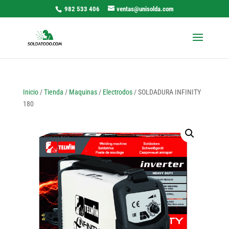
982 533 406
ventas@unisolda.com
Inicio
/
Tienda
/
Maquinas
/
Electrodos
/ SOLDADURA INFINITY
180