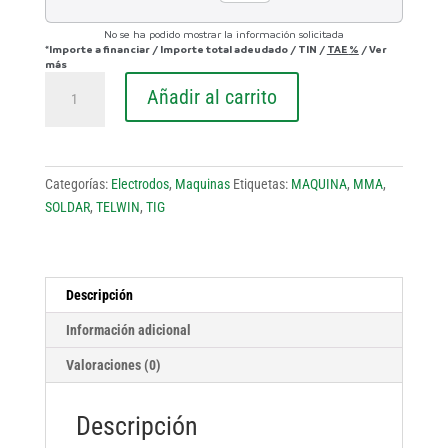
No se ha podido mostrar la información solicitada
*Importe a financiar
/
Importe total adeudado
/
TIN
/
TAE
%
/
Ver
más
SOLDADURA
Añadir al carrito
INFINITY
180
cantidad
Categorías:
Electrodos
,
Maquinas
Etiquetas:
MAQUINA
,
MMA
,
SOLDAR
,
TELWIN
,
TIG
Descripción
Información adicional
Valoraciones (0)
Descripción