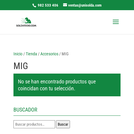
982 533 406
ventas@unisolda.com
Inicio
/
Tienda
/
Accesorios
/ MIG
MIG
No se han encontrado productos que
coincidan con tu selección.
BUSCADOR
Buscar
Buscar
por: