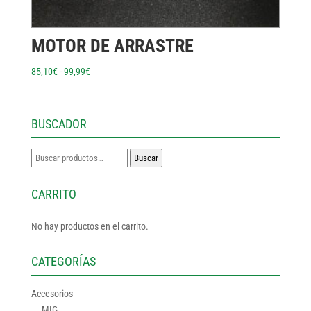
MOTOR DE ARRASTRE
Rango
85,10
€
-
99,99
€
de
precios:
desde
BUSCADOR
85,10€
hasta
Buscar
Buscar
99,99€
por:
CARRITO
No hay productos en el carrito.
CATEGORÍAS
Accesorios
MIG