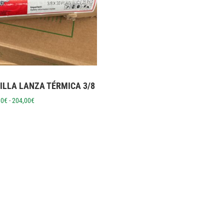
ILLA LANZA TÉRMICA 3/8
Rango
80
€
-
204,00
€
de
precios:
desde
196,80€
hasta
204,00€