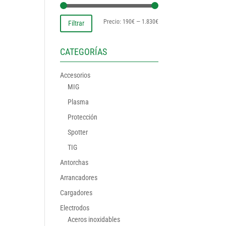
Precio
Precio
Precio:
190€
—
1.830€
Filtrar
mínimo
máximo
CATEGORÍAS
Accesorios
MIG
Plasma
Protección
Spotter
TIG
Antorchas
Arrancadores
Cargadores
Electrodos
Aceros inoxidables