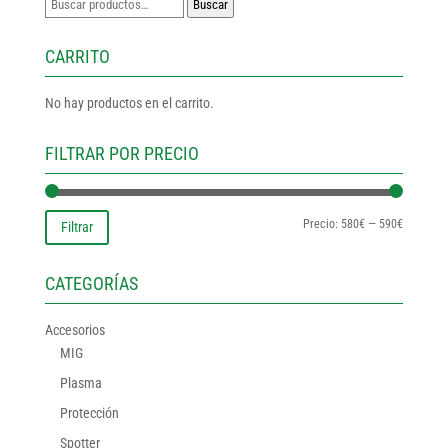
Buscar
Buscar
por:
CARRITO
No hay productos en el carrito.
FILTRAR POR PRECIO
Precio
Precio
Precio:
580€
—
590€
Filtrar
mínimo
máximo
CATEGORÍAS
Accesorios
MIG
Plasma
Protección
Spotter